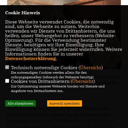
Cookie Hinweis
Diese Webseite verwendet Cookies, die notwendig
sind, um die Webseite zu nutzen. Weiterhin
verwenden wir Dienste von Drittanbietern, die uns
helfen, unser Webangebot zu verbessern (Website-
Optmierung). Für die Verwendung bestimmter
Dienste, benötigen wir Ihre Einwilligung. Ihre
Einwilligung können Sie jederzeit widerrufen. Weitere
Informationen finden Sie in unserer
Datenschutzerklärung
.
Technisch notwendige Cookies (
Übersicht
)
Die notwendigen Cookies werden allein für den
Dr. Hanno Hemm, Laura Lazarus MdL, Landtagskandidatin
ordnungsgemäßen Gebrauch der Webseite benötigt.
Cookies von Drittanbietern (
Übersicht
)
WK 33, Reiko Heinschke, Kristy Augustin MdL, Karsten Ilm
Zur Optimierung unserer Webseite binden wir Dienste und
und Ralf Lehmann
Angebote von Drittanbietern ein.
Alle akzeptieren
Auswahl speichern
Am Donnerstag kamen zahlreiche CDU-Mitglieder zur
Wahlkreismitgliederversammlung zur Aufstellung des
Landtagskandidaten im Wahlkreis 33 für die Wahl zum 7.
Landtag Brandenburg 2019 im Restaurant & Café Olivo in