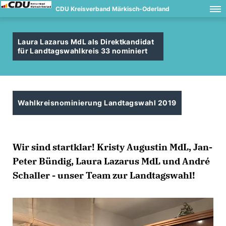
CDU Kreisverband Märkisch-Oderland
Laura Lazarus MdL als Direktkandidat
für Landtagswahlkreis 33 nominiert
Wahlkreisnominierung Landtagswahl 2019
Wir sind startklar!
Kristy Augustin MdL
,
Jan-
Peter Bündig
,
Laura Lazarus MdL
und
André
Schaller
- unser Team zur Landtagswahl!