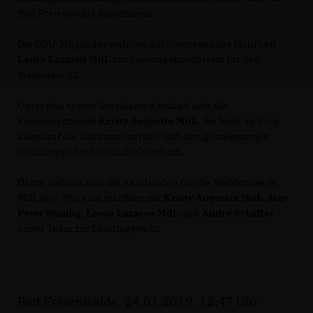
Bad Freienwalde zusammen.
Die CDU-Mitglieder wählten mit überragender Mehrheit
Laura Lazarus MdL
zur Landtagskandidatin für den
Wahlkreis 33.
Unter den ersten Gratulanten befand sich die
Kreisvorsitzende
Kristy Augustin MdL
. Sie freut sich vor
allem auf die Zusammenarbeit und den gemeinsamen
Wahlkampf für Märkisch-Oderland.
Damit stehten nun die Kandidaten für die Wahlkreise in
MOL fest. Wir sind startklar mit
Kristy Augustin MdL
,
Jan-
Peter Bündig
,
Laura Lazarus MdL
und
André Schaller
-
unser Team zur Landtagswahl!
Bad Freienwalde, 24.01.2019, 12:47 Uhr