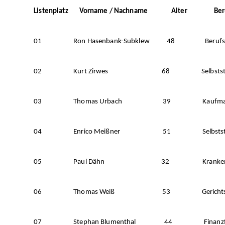
Listenplatz Vorname / Nachname Alter Ber
01 Ron Hasenbank-Subklew 48 Berufssoldat / 
02 Kurt Zirwes 68 Selbstständig /Find
03 Thomas Urbach 39 Kaufmann im E
04 Enrico Meißner 51 Selbstständig / 
05 Paul Dähn 32 Krankenpfl
06 Thomas Weiß 53 Gerichtsvoll
07 Stephan Blumenthal 44 Finanzfac