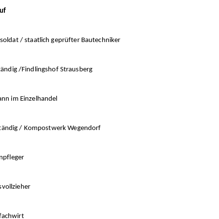
uf
staatlich geprüfter
Bautechniker
lingshof Strausberg
inzelhandel
Kompostwerk Wegendorf
eger
zieher
hwirt