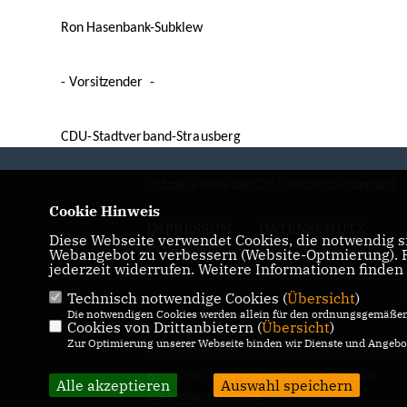
R
on
H
a
se
n
b
a
nk-
S
ub
k
lew
-
V
o
r
s
i
tzen
d
e
r
-
C
D
U
-
S
t
a
d
t
v
e
r
b
a
nd
-
S
tr
a
u
sb
e
r
g
Offizielle Seite der CDU Märkisch-Oderland
Cookie Hinweis
IMPRESSUM
DATENSCHUTZ
Diese Webseite verwendet Cookies, die notwendig si
KONTAKT
Webangebot zu verbessern (Website-Optmierung). Fü
jederzeit widerrufen. Weitere Informationen finden
Technisch notwendige Cookies (
Übersicht
)
Die notwendigen Cookies werden allein für den ordnungsgemäßen 
Cookies von Drittanbietern (
Übersicht
)
Zur Optimierung unserer Webseite binden wir Dienste und Angebot
@2026 CDU Kreisverband Märkisch Oderland
Alle akzeptieren
Auswahl speichern
Alle Rechte vorbehalten.